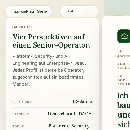
←
Zurück zur Seite
EN
DE
IM PROFIL
Vier Perspektiven auf
einen Senior-Operator.
12+
Platform-, Security- und AI-
JAHR
·
Engineering auf Enterprise-Niveau.
DEUT
TELE
Jedes Profil ist derselbe Operator,
·
5×
zugeschnitten auf ein bestimmtes
GCP-
Mandat.
ZERTI
Ich
12+ Jahre
ba
ERFAHRUNG
un
Deutschland · DACH
STANDORT
sic
Platform · Security ·
FOKUS