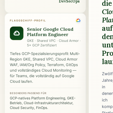
DevSecOps
die
Clo
Pla
FLAGGSCHIFF-PROFIL
auf
Senior Google Cloud
Platform Engineer
de
GKE · Shared VPC · Cloud Armor ·
un
5× GCP Zertifiziert
Pr
Tiefes GCP-Spezialisierungsprofil: Multi-
Region GKE, Shared VPC, Cloud Armor
lau
WAF, IAM/Org Policy, Terraform, GitOps
und vollständiges Cloud Monitoring —
Zwölf
für Teams, die vollständig auf Google
Jahre
Cloud laufen.
in
dene
BESONDERS PASSEND FÜR
GCP-natives Platform Engineering, GKE-
ich
Betrieb, Cloud-Infrastrukturarchitektur,
komp
Cloud Security, FinOps.