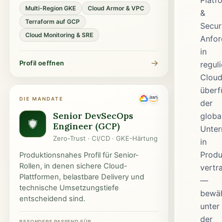
Platf
Multi-Region GKE
Cloud Armor & VPC
&
Terraform auf GCP
Secur
Cloud Monitoring & SRE
Anfor
in
→
Profil oeffnen
regul
Clou
überf
DIE MANDATE
der
Senior DevSecOps
globa
Engineer (GCP)
Unte
Zero-Trust · CI/CD · GKE-Härtung
in
Produ
Produktionsnahes Profil für Senior-
Rollen, in denen sichere Cloud-
vertr
Plattformen, belastbare Delivery und
—
technische Umsetzungstiefe
bewä
entscheidend sind.
unter
der
BESONDERS PASSEND FÜR