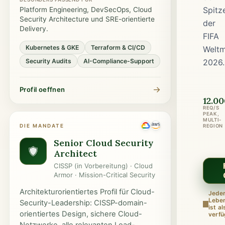
Spitz
Platform Engineering, DevSecOps, Cloud
Security Architecture und SRE-orientierte
der
Delivery.
FIFA
Kubernetes & GKE
Terraform & CI/CD
Weltm
Security Audits
AI-Compliance-Support
2026.
→
Profil oeffnen
12.0
REQ/S
PEAK,
MULTI-
DIE MANDATE
REGION
Senior Cloud Security
Architect
CISSP (in Vorbereitung) · Cloud
Armor · Mission-Critical Security
Architekturorientiertes Profil für Cloud-
Jede
Leben
Security-Leadership: CISSP-domain-
ist a
orientiertes Design, sichere Cloud-
verfü