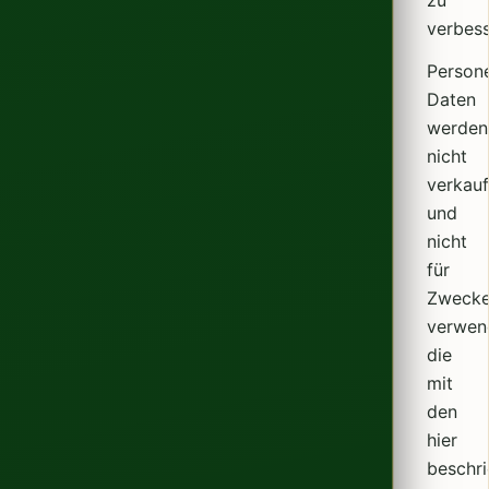
zu
verbess
Person
Daten
werden
nicht
verkauf
und
nicht
für
Zweck
verwen
die
mit
den
hier
beschr