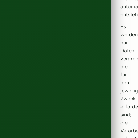
automa
entsteh
Es
werden
nur
Daten
verarbe
die
für
den
jeweili
Zweck
erforde
sind;
die
Verarbe