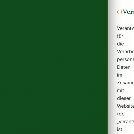
Ver
01
Verantw
für
die
Verarbe
person
Daten
im
Zusam
mit
dieser
Websit
(der
„Verant
ist