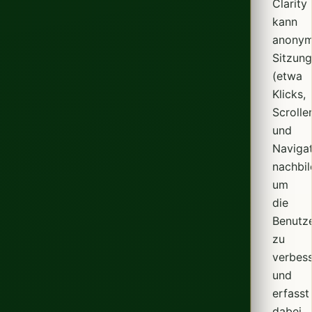
Clarity
kann
anonym
Sitzung
(etwa
Klicks,
Scrolle
und
Navigat
nachbil
um
die
Benutze
zu
verbess
und
erfasst
dabei