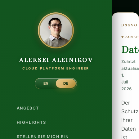
DSGVO
·
TRANS
Dat
ALEKSEI ALEINIKOV
Zuletzt
aktualisi
CLOUD PLATFORM ENGINEER
1.
Juli
EN
DE
2026
Der
ANGEBOT
Schutz
Ihrer
HIGHLIGHTS
Daten
STELLEN SIE MICH EIN
ist