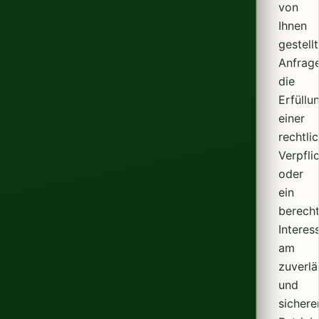
von
Ihnen
gestell
Anfrage
die
Erfüllu
einer
rechtli
Verpfli
oder
ein
berecht
Interes
am
zuverlä
und
sichere