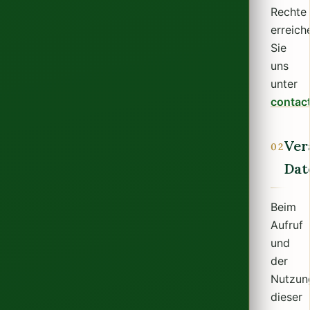
Rechte
erreich
Sie
uns
unter
contac
Ver
02
Dat
Beim
Aufruf
und
der
Nutzun
dieser