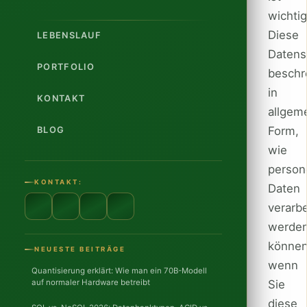
wichtig
Diese
LEBENSLAUF
Datens
PORTFOLIO
beschr
in
KONTAKT
allgem
Form,
BLOG
wie
perso
KONTAKT:
Daten
verarbe
werde
können
NEUESTE BEITRÄGE
wenn
Quantisierung erklärt: Wie man ein 70B-Modell
Sie
auf normaler Hardware betreibt
diese