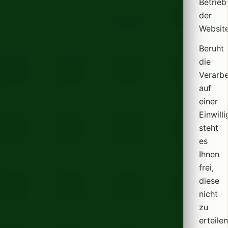
Betrieb
der
Website
Beruht
die
Verarbe
auf
einer
Einwill
steht
es
Ihnen
frei,
diese
nicht
zu
erteilen