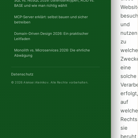
SQL vs. NoSQL 2026: Datenbanktypen, ACID vs.
BASE und wie man richtig wählt
Websit
besuc
MCP-Server erklärt: selbst bauen und sicher
betreiben
und
nutzen
Domain-Driven Design 2026: Ein praktischer
Leitfaden
zu
welch
Monolith vs. Microservices 2026: Die ehrliche
Abwägung
Zweck
eine
Datenschutz
solche
© 2026 Aleksei Aleinikov.
Alle Rechte vorbehalten.
Verarb
erfolgt
auf
welch
Rechts
sie
beruht