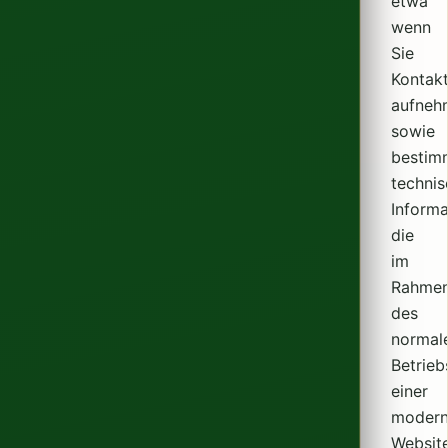
etwa
wenn
Sie
Kontak
aufneh
sowie
bestim
technis
Informa
die
im
Rahme
des
normal
Betrieb
einer
modern
Websit