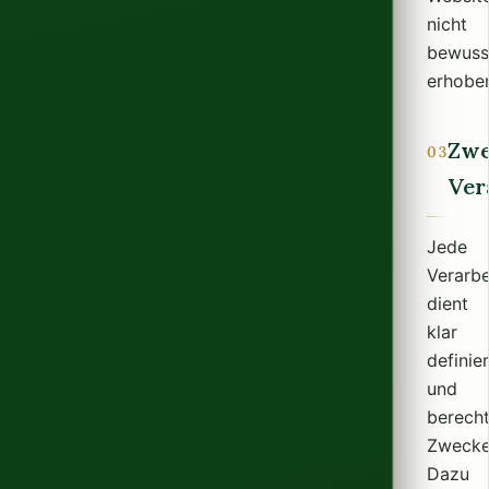
nicht
bewuss
erhobe
Zwe
03
Ver
Jede
Verarbe
dient
klar
definie
und
berecht
Zwecke
Dazu