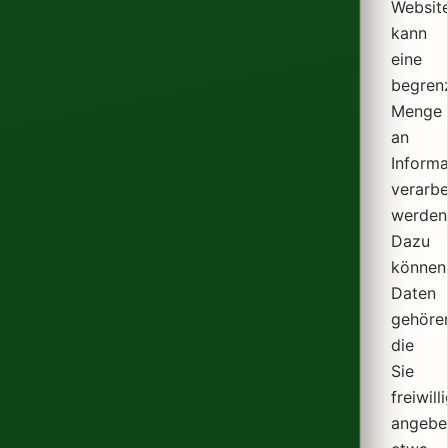
Websit
kann
eine
begren
Menge
an
Informa
verarbe
werden
Dazu
können
Daten
gehöre
die
Sie
freiwill
angebe