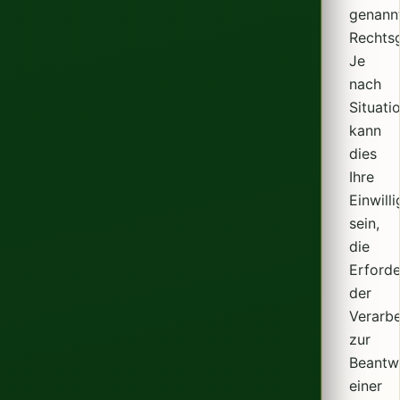
genann
Rechts
Je
nach
Situati
kann
dies
Ihre
Einwill
sein,
die
Erforde
der
Verarbe
zur
Beantw
einer