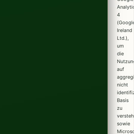
Analyti
4
(Googl
Ireland
Ltd.),
um
die
Nutzun
auf
aggregi
nicht
identif
Basis
zu
versteh
sowie
Microso