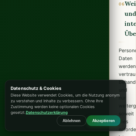
Wei
06
un
int
Übe
Person
Daten
werden
vertrau
behand
Datenschutz & Cookies
und
Diese Website verwendet Cookies, um die Nutzung anonym
nur
zu verstehen und Inhalte zu verbessern. Ohne Ihre
weiter
Zustimmung werden keine optionalen Cookies
gesetzt.
Datenschutzerklärung
soweit
Ablehnen
Akzeptieren
dies
erforde