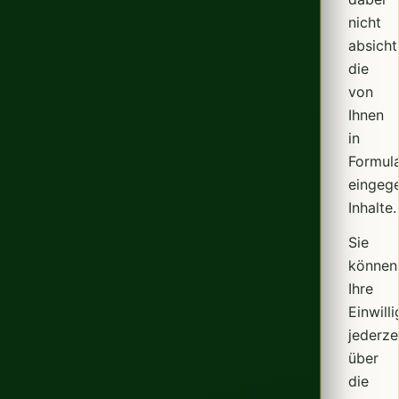
nicht
absicht
die
von
Ihnen
in
Formula
eingeg
Inhalte.
Sie
können
Ihre
Einwill
jederze
über
die