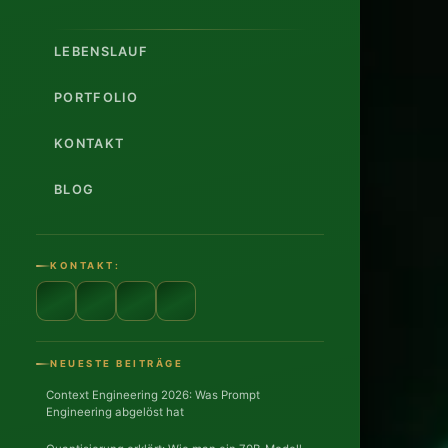
LEBENSLAUF
PORTFOLIO
KONTAKT
BLOG
12
JAHRE
KONTAKT:
ERFAHRU
3
CLOUD
NEUESTE BEITRÄGE
PLATTFOR
Context Engineering 2026: Was Prompt
Engineering abgelöst hat
FIF