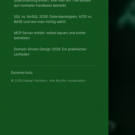
Quantisierung erklärt: Wie man ein 70B-Modell
'26
auf normaler Hardware betreibt
SPITZENL
SQL vs. NoSQL 2026: Datenbanktypen, ACID vs.
BEWÄHR
BASE und wie man richtig wählt
20
MCP-Server erklärt: selbst bauen und sicher
betreiben
ZERTIFIZIER
Domain-Driven Design 2026: Ein praktischer
Leitfaden
Mult
regi
Datenschutz
ACTIVE
© 2026 Aleksei Aleinikov.
Alle Rechte vorbehalten.
ACTIVE
ARCHITEK