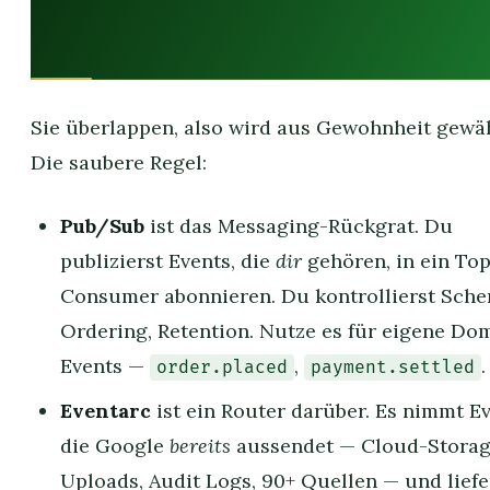
Pub/Sub vs Eventarc: einer
transportiert, einer routet
Sie überlappen, also wird aus Gewohnheit gewäh
Die saubere Regel:
Pub/Sub
ist das Messaging-Rückgrat. Du
publizierst Events, die
dir
gehören, in ein Top
Consumer abonnieren. Du kontrollierst Sche
Ordering, Retention. Nutze es für eigene Do
Events —
,
.
order.placed
payment.settled
Eventarc
ist ein Router darüber. Es nimmt Ev
die Google
bereits
aussendet — Cloud-Storag
Uploads, Audit Logs, 90+ Quellen — und liefe