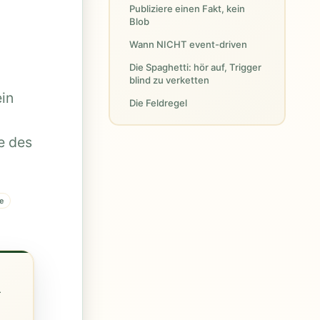
Publiziere einen Fakt, kein
Blob
Wann NICHT event-driven
Die Spaghetti: hör auf, Trigger
blind zu verketten
in
Die Feldregel
e des
re
-