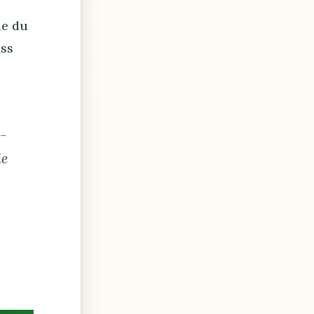
ie du
ass
P-
ie