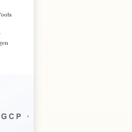
Tools
—
gen