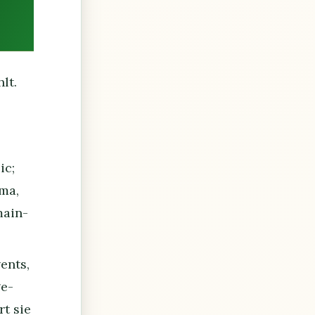
lt.
ic;
ma,
main-
ents,
e-
rt sie