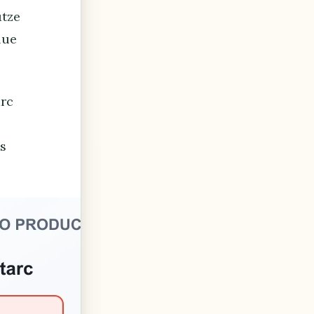
utze
lue
arc
es