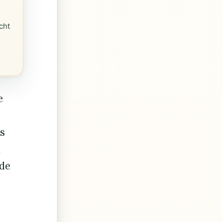
cht
e
e
as
d
ade