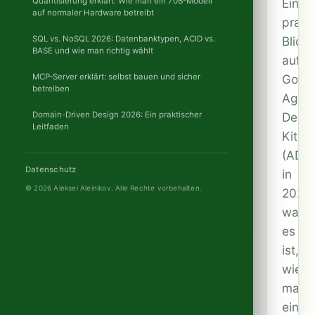
Ein
Quantisierung erklärt: Wie man ein 70B-Modell
auf normaler Hardware betreibt
praxi
Blick
SQL vs. NoSQL 2026: Datenbanktypen, ACID vs.
BASE und wie man richtig wählt
auf
Goog
MCP-Server erklärt: selbst bauen und sicher
betreiben
Agen
Deve
Domain-Driven Design 2026: Ein praktischer
Leitfaden
Kit
(ADK
Datenschutz
in
© 2026 Aleksei Aleinikov.
Alle Rechte vorbehalten.
2026
was
es
ist,
wie
man
einen