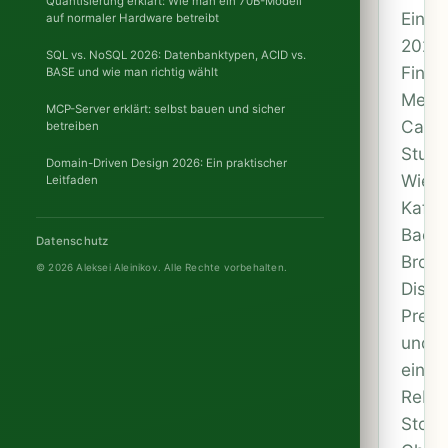
Quantisierung erklärt: Wie man ein 70B-Modell
Eine
auf normaler Hardware betreibt
2026
SQL vs. NoSQL 2026: Datenbanktypen, ACID vs.
Finte
BASE und wie man richtig wählt
Mess
MCP-Server erklärt: selbst bauen und sicher
Case
betreiben
Study
Domain-Driven Design 2026: Ein praktischer
Wie
Leitfaden
Kafka
Backl
Datenschutz
Broke
© 2026 Aleksei Aleinikov.
Alle Rechte vorbehalten.
Disk
Press
und
ein
Reba
Stor