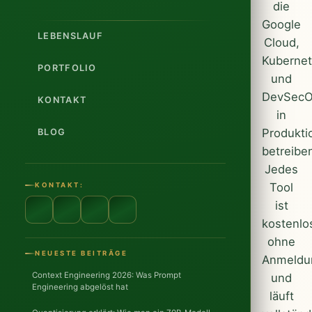
die
Google
LEBENSLAUF
Cloud,
Kuberne
PORTFOLIO
und
DevSec
KONTAKT
in
Produkti
BLOG
betreibe
Jedes
Tool
KONTAKT:
ist
kostenlo
ohne
NEUESTE BEITRÄGE
Anmeldu
Context Engineering 2026: Was Prompt
und
Engineering abgelöst hat
läuft