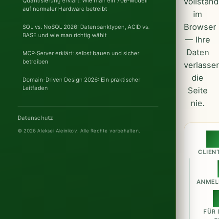
vollständ
Quantisierung erklärt: Wie man ein 70B-Modell
auf normaler Hardware betreibt
im
Browser
SQL vs. NoSQL 2026: Datenbanktypen, ACID vs.
BASE und wie man richtig wählt
— Ihre
Daten
MCP-Server erklärt: selbst bauen und sicher
betreiben
verlasse
die
Domain-Driven Design 2026: Ein praktischer
Leitfaden
Seite
nie.
Datenschutz
© 2026 Aleksei Aleinikov.
Alle Rechte vorbehalten.
1
CLIENT
ANMEL
FÜR 