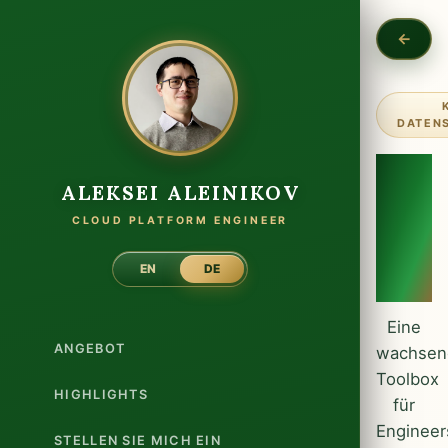
ZUR
DATEN
Clo
ALEKSEI ALEINIKOV
&
CLOUD PLATFORM ENGINEER
Kub
Tool
EN
DE
Eine
ANGEBOT
wachsen
Toolbox
HIGHLIGHTS
für
Engineer
STELLEN SIE MICH EIN